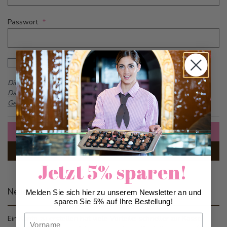
Passwort
Password hidden
Passwort anzeigen
Dieses Formular ist durch reCAPTCHA geschützt -
Google
Datenschutzbestimmungen
und
Allgemeine
Geschäftsbedingungen
Anmelden
Passwort vergessen?
Jetzt 5% sparen!
Neue Kunden
Melden Sie sich hier zu unserem Newsletter an und
sparen Sie 5% auf Ihre Bestellung!
Vorname
Ein Konto zu erstellen hat viele Vorteile: schneller zur Kasse