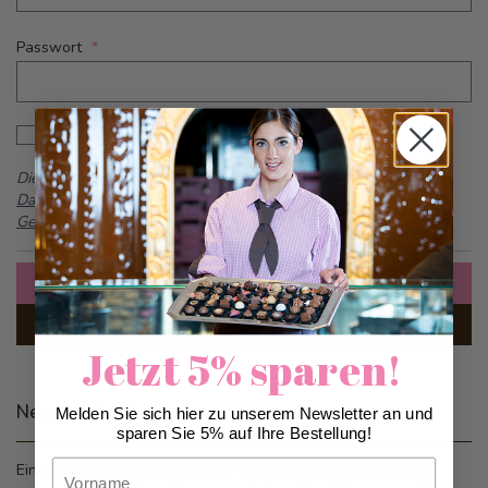
Passwort
Password hidden
Passwort anzeigen
Dieses Formular ist durch reCAPTCHA geschützt -
Google
Datenschutzbestimmungen
und
Allgemeine
Geschäftsbedingungen
Anmelden
Passwort vergessen?
Jetzt 5% sparen!
Neue Kunden
Melden Sie sich hier zu unserem Newsletter an und
sparen Sie 5% auf Ihre Bestellung!
Vorname
Ein Konto zu erstellen hat viele Vorteile: schneller zur Kasse