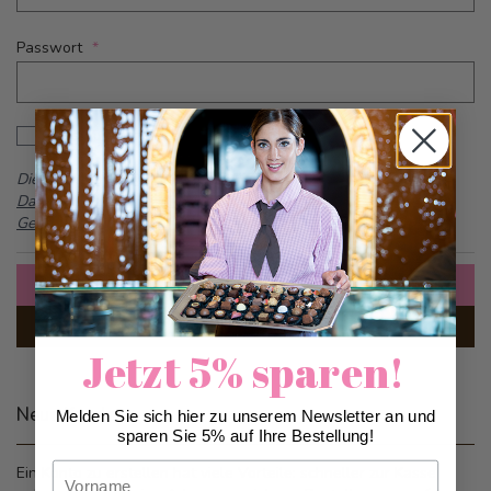
Passwort
Password hidden
Passwort anzeigen
Dieses Formular ist durch reCAPTCHA geschützt -
Google
Datenschutzbestimmungen
und
Allgemeine
Geschäftsbedingungen
Anmelden
Passwort vergessen?
Jetzt 5% sparen!
Neue Kunden
Melden Sie sich hier zu unserem Newsletter an und
sparen Sie 5% auf Ihre Bestellung!
Vorname
Ein Konto zu erstellen hat viele Vorteile: schneller zur Kasse