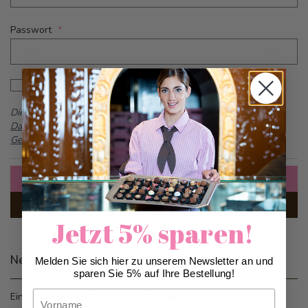
Passwort
Password hidden
Passwort anzeigen
Dieses Formular ist durch reCAPTCHA geschützt -
Google
Datenschutzbestimmungen
und
Allgemeine
Geschäftsbedingungen
Anmelden
Passwort vergessen?
Jetzt 5% sparen!
Neue Kunden
Melden Sie sich hier zu unserem Newsletter an und
sparen Sie 5% auf Ihre Bestellung!
Vorname
Ein Konto zu erstellen hat viele Vorteile: schneller zur Kasse