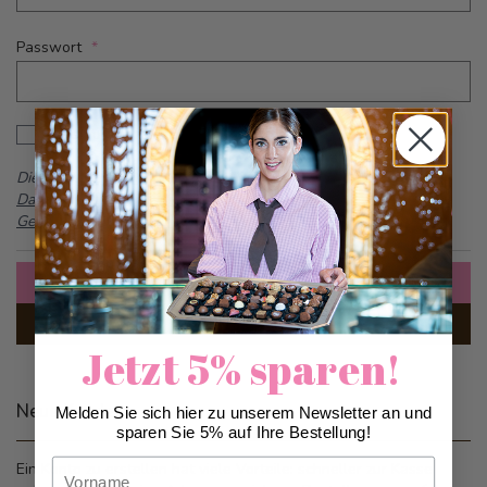
Passwort
Password hidden
Passwort anzeigen
Dieses Formular ist durch reCAPTCHA geschützt -
Google
Datenschutzbestimmungen
und
Allgemeine
Geschäftsbedingungen
Anmelden
Passwort vergessen?
Jetzt 5% sparen!
Neue Kunden
Melden Sie sich hier zu unserem Newsletter an und
sparen Sie 5% auf Ihre Bestellung!
Vorname
Ein Konto zu erstellen hat viele Vorteile: schneller zur Kasse