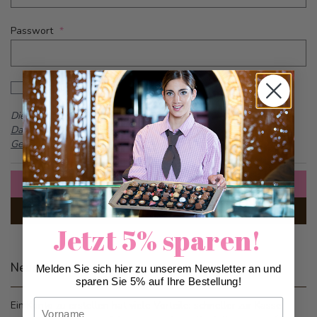
Passwort
Password hidden
Passwort anzeigen
Dieses Formular ist durch reCAPTCHA geschützt -
Google
Datenschutzbestimmungen
und
Allgemeine
Geschäftsbedingungen
Anmelden
Passwort vergessen?
Jetzt 5% sparen!
Neue Kunden
Melden Sie sich hier zu unserem Newsletter an und
sparen Sie 5% auf Ihre Bestellung!
Vorname
Ein Konto zu erstellen hat viele Vorteile: schneller zur Kasse