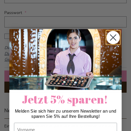
Passwort
Password hidden
Passwort anzeigen
Dieses Formular ist durch reCAPTCHA geschützt -
Google
Datenschutzbestimmungen
und
Allgemeine
Geschäftsbedingungen
Anmelden
Passwort vergessen?
Jetzt 5% sparen!
Neue Kunden
Melden Sie sich hier zu unserem Newsletter an und
sparen Sie 5% auf Ihre Bestellung!
Vorname
Ein Konto zu erstellen hat viele Vorteile: schneller zur Kasse