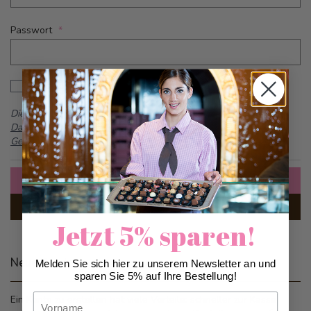
Passwort
Password hidden
Passwort anzeigen
Dieses Formular ist durch reCAPTCHA geschützt -
Google
Datenschutzbestimmungen
und
Allgemeine
Geschäftsbedingungen
Anmelden
Passwort vergessen?
Jetzt 5% sparen!
Neue Kunden
Melden Sie sich hier zu unserem Newsletter an und
sparen Sie 5% auf Ihre Bestellung!
Vorname
Ein Konto zu erstellen hat viele Vorteile: schneller zur Kasse