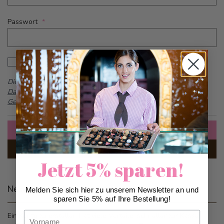
Passwort
Password hidden
Passwort anzeigen
Dieses Formular ist durch reCAPTCHA geschützt -
Google
Datenschutzbestimmungen
und
Allgemeine
Geschäftsbedingungen
Anmelden
Passwort vergessen?
Jetzt 5% sparen!
Neue Kunden
Melden Sie sich hier zu unserem Newsletter an und
sparen Sie 5% auf Ihre Bestellung!
Vorname
Ein Konto zu erstellen hat viele Vorteile: schneller zur Kasse