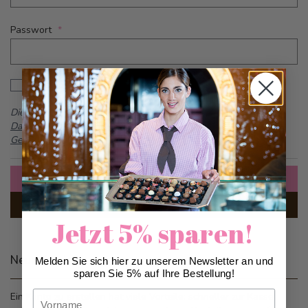
Passwort
Password hidden
Passwort anzeigen
Dieses Formular ist durch reCAPTCHA geschützt -
Google
Datenschutzbestimmungen
und
Allgemeine
Geschäftsbedingungen
Anmelden
Passwort vergessen?
Jetzt 5% sparen!
Neue Kunden
Melden Sie sich hier zu unserem Newsletter an und
sparen Sie 5% auf Ihre Bestellung!
Vorname
Ein Konto zu erstellen hat viele Vorteile: schneller zur Kasse