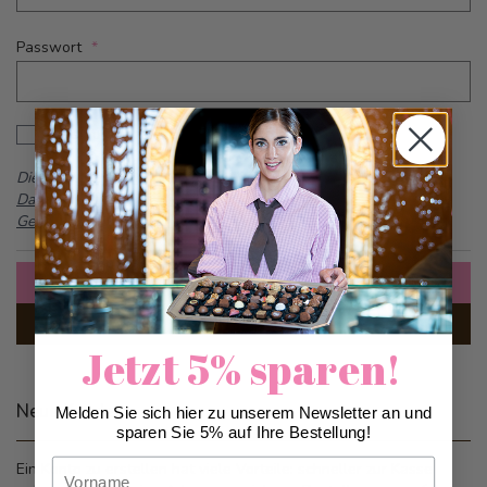
Passwort
Password hidden
Passwort anzeigen
Dieses Formular ist durch reCAPTCHA geschützt -
Google
Datenschutzbestimmungen
und
Allgemeine
Geschäftsbedingungen
Anmelden
Passwort vergessen?
Jetzt 5% sparen!
Neue Kunden
Melden Sie sich hier zu unserem Newsletter an und
sparen Sie 5% auf Ihre Bestellung!
Vorname
Ein Konto zu erstellen hat viele Vorteile: schneller zur Kasse