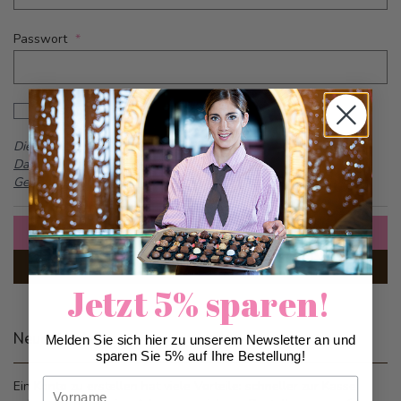
Passwort
Password hidden
Passwort anzeigen
Dieses Formular ist durch reCAPTCHA geschützt -
Google
Datenschutzbestimmungen
und
Allgemeine
Geschäftsbedingungen
Anmelden
Passwort vergessen?
Jetzt 5% sparen!
Neue Kunden
Melden Sie sich hier zu unserem Newsletter an und
sparen Sie 5% auf Ihre Bestellung!
Vorname
Ein Konto zu erstellen hat viele Vorteile: schneller zur Kasse