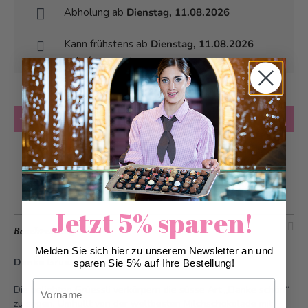
Abholung ab
Dienstag, 11.08.2026
Kann frühstens ab
Dienstag, 11.08.2026
geliefert werden
Anzahl
in den Warenkorb
Zur Wunschliste hinzufügen
Jetzt 5% sparen!
Beschreibung
Melden Sie sich hier zu unserem Newsletter an und
Danke Grüessli 1er.
sparen Sie 5% auf Ihre Bestellung!
Vorname
Die beliebten Grüessli verkörpern die süsse Art „Danke schön“
zu sagen. Umhüllt von der weltbesten Milchschokolade mit