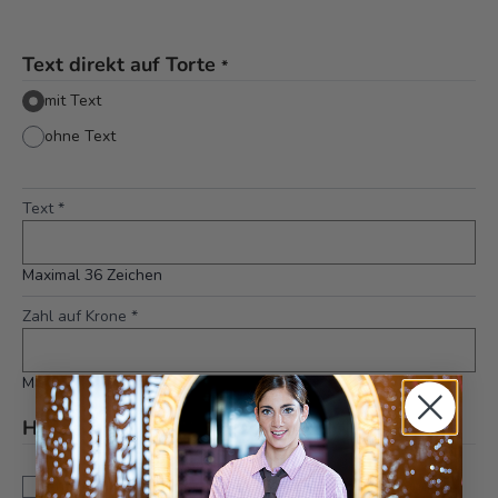
Text direkt auf Torte
*
mit Text
ohne Text
Text
*
Maximal 36 Zeichen
Zahl auf Krone
*
Maximal 2 Zeichen
Hinweis
*
Dies ist eine Sonderanfertigung. Änderungen und
Annullationen können bis zu 5 Tagen vor Auslieferung