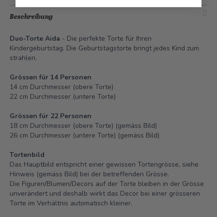
Beschreibung
Duo-Torte Aida
- Die perfekte Torte für Ihren
Kindergeburtstag. Die Geburtstagstorte bringt jedes Kind zum
strahlen.
Grössen für 14 Personen
14 cm Durchmesser (obere Torte)
22 cm Durchmesser (untere Torte)
Grössen für 22 Personen
18 cm Durchmesser (obere Torte) (gemäss Bild)
26 cm Durchmesser (untere Torte) (gemäss Bild)
Tortenbild
Das Hauptbild entspricht einer gewissen Tortengrösse, siehe
Hinweis (gemäss Bild) bei der betreffenden Grösse.
Die Figuren/Blumen/Decors auf der Torte bleiben in der Grösse
unverändert und deshalb wirkt das Decor bei einer grösseren
Torte im Verhältnis automatisch kleiner.