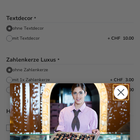
Textdecor
*
ohne Textdecor
mit Textdecor
+
CHF 10.00
Zahlenkerze Luxus
*
ohne Zahlenkerze
mit 1x Zahlenkerze
+
CHF 3.00
mit 2x Zahlenkerze
+
CHF 6.00
Hinweis
*
Dies ist eine Sonderanfertigung. Änderungen und
Annullationen können bis zu 5 Tagen vor Auslieferung
berücksichtigt werden.