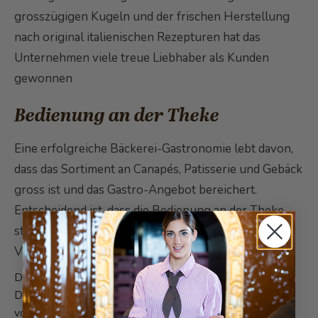
grosszügigen Kugeln und der frischen Herstellung
nach original italienischen Rezepturen hat das
Unternehmen viele treue Liebhaber als Kunden
gewonnen
Bedienung an der Theke
Eine erfolgreiche Bäckerei-Gastronomie lebt davon,
dass das Sortiment an Canapés, Patisserie und Gebäck
gross ist und das Gastro-Angebot bereichert.
Entscheidend ist, dass die Bedienung an der Theke
stattfindet und nicht am Sitzplatz. Dies hat folgende
Vorteile:
Der Kunde kann die Produkte mit dem Auge auslesen
Der Kunde wir so schneller bedient, und er bezahlt gleich
vor Ort. Den Kaffee und weitere Getränke erhält er direkt