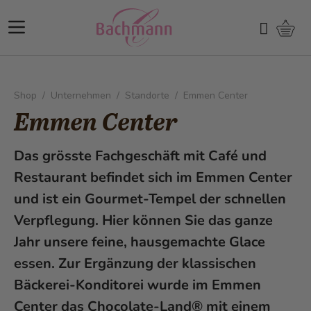
Direkt zum Inhalt
Ware
Suchen
Shop
/
Unternehmen
/
Standorte
/
Emmen Center
Emmen Center
Das grösste Fachgeschäft mit Café und
Restaurant befindet sich im Emmen Center
und ist ein Gourmet-Tempel der schnellen
Verpflegung. Hier können Sie das ganze
Jahr unsere feine, hausgemachte Glace
essen. Zur Ergänzung der klassischen
Bäckerei-Konditorei wurde im Emmen
Center das Chocolate-Land® mit einem