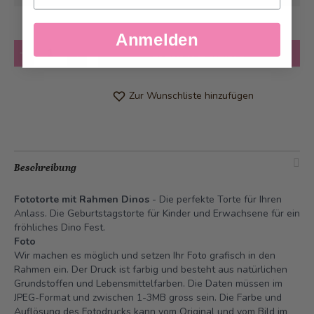
Anmelden
Anzahl
in den Warenkorb
Zur Wunschliste hinzufügen
Beschreibung
Fototorte mit Rahmen Dinos
- Die perfekte Torte für Ihren
Anlass. Die Geburtstagstorte für Kinder und Erwachsene für ein
fröhliches Dino Fest.
Foto
Wir machen es möglich und setzen Ihr Foto grafisch in den
Rahmen ein. Der Druck ist farbig und besteht aus natürlichen
Grundstoffen und Lebensmittelfarben. Die Daten müssen im
JPEG-Format und zwischen 1-3MB gross sein. Die Farbe und
Auflösung des Fotodrucks kann vom Original und vom Bild im