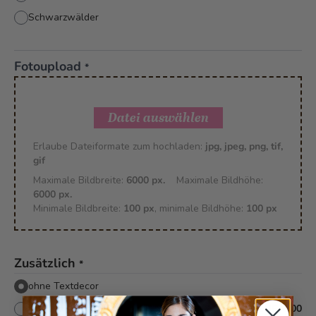
Schwarzwälder
Fotoupload
*
Datei auswählen
Erlaube Dateiformate zum hochladen:
jpg, jpeg, png, tif,
gif
Maximale Bildbreite:
6000 px.
Maximale Bildhöhe:
6000 px.
Minimale Bildbreite:
100 px
, minimale Bildhöhe:
100 px
Zusätzlich
*
ohne Textdecor
mit Textdecor
+
CHF 8.00