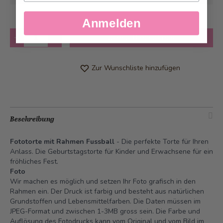
Anmelden
Anzahl
in den Warenkorb
Zur Wunschliste hinzufügen
Beschreibung
Fototorte mit Rahmen Fussball
- Die perfekte Torte für Ihren
Anlass. Die Geburtstagstorte für Kinder und Erwachsene für ein
fröhliches Fest.
Foto
Wir machen es möglich und setzen Ihr Foto grafisch in den
Rahmen ein. Der Druck ist farbig und besteht aus natürlichen
Grundstoffen und Lebensmittelfarben. Die Daten müssen im
JPEG-Format und zwischen 1-3MB gross sein. Die Farbe und
Auflösung des Fotodrucks kann vom Original und vom Bild im