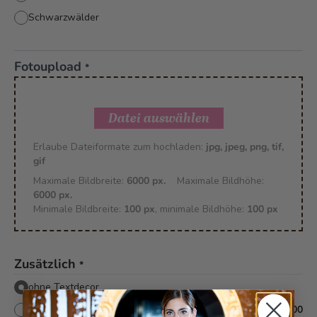
Schwarzwälder
Fotoupload
*
Datei auswählen
Erlaube Dateiformate zum hochladen:
jpg, jpeg, png, tif,
gif
Maximale Bildbreite:
6000 px.
Maximale Bildhöhe:
6000 px.
Minimale Bildbreite:
100 px
, minimale Bildhöhe:
100 px
Zusätzlich
*
ohne Textdecor
mit Textdecor
+
CHF 8.00