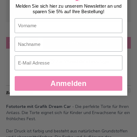
Melden Sie sich hier zu unserem Newsletter an und
Kann frühstens ab
Dienstag, 11.08.2026
sparen Sie 5% auf Ihre Bestellung!
geliefert werden
Vorname
Nachname
Anzahl
in den Warenkorb
Email
Zur Wunschliste hinzufügen
Anmelden
Beschreibung
Fototorte mit Grafik Dream Car
- Die perfekte Torte für Ihren
Anlass. Die Torte eignet sich für Kinder und Erwachsene für ein
fröhliches Fest.
Der Druck ist farbig und besteht aus natürlichen Grundstoffen