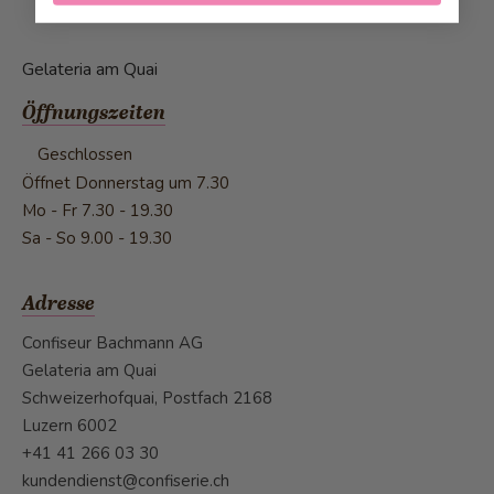
Gelateria am Quai
Öffnungszeiten
Geschlossen
Öffnet Donnerstag um 7.30
Mo - Fr
7.30 - 19.30
Sa - So
9.00 - 19.30
Adresse
Confiseur Bachmann AG
Gelateria am Quai
Schweizerhofquai, Postfach 2168
Luzern 6002
+41 41 266 03 30
kundendienst@confiserie.ch