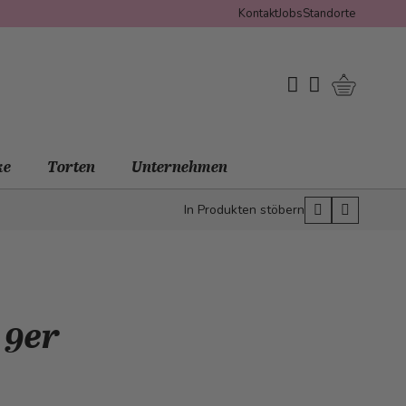
Kontakt
Jobs
Standorte
Warenko
My Wishlist
Mein Konto
ke
Torten
Unternehmen
In Produkten stöbern
 9er