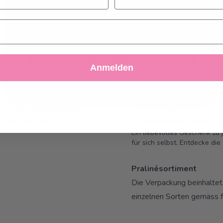
mehr wissen möchten, lesen Sie bitte die
Cookie-
Richtlinie
Akzeptieren
Anmelden
Ablehnen
Einstellungen anpassen
e zartschmelzenden Truffes
- Truffes noirs
- Schutzengeli Milch
äten bevorzugen und feine
- Schutzengeli Caramel
rtiges Geschenk.
Ein liebevolles Geschenk zu
für sich selbst. Entdecke di
Pralinésortiment
Die Verpackung beinhaltet 
einzelnen Sorten gemäss 