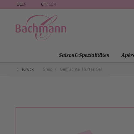
Direkt zum Inhalt
DE
EN
CHF
EUR
Saison&Spezialitäten
Apér
zurück
Shop
/
Gemischte Truffes 9er
Main image
Click to view image in fullscreen