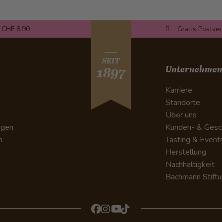
 CHF 8.90
Gratis Postve
SEIT
Unternehme
1897
Karriere
Standorte
Über uns
ngen
Kunden- & Gesc
n
Tasting & Event
Herstellung
Nachhaltigkeit
Bachmann Stift