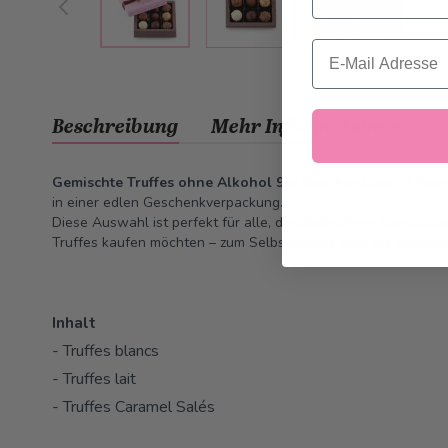
Email
Beschreibung
Mehr Informationen
Gemischte Truffes ohne Alkohol 9er Geschenkbox
- Unser
in einer edlen Geschenkverpackung.
Diese Auswahl ist perfekt für alle, die alkoholfreie Spezialit
Truffes kaufen möchten – zum Selbstgenuss oder als hochwe
Inhalt
- Truffes blancs
- Truffes lait
- Truffes Caramel Salés