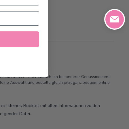
 jedem Anlass – oder einfach ein besonderer Genussmoment
e feine Auswahl und bestelle gleich jetzt ganz bequem online.
ein kleines Booklet mit allen Informationen zu den
folgender
Datei
.