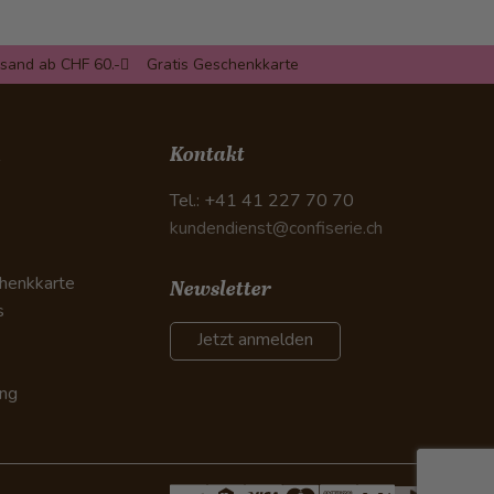
rsand ab CHF 60.-
Gratis Geschenkkarte
n
Kontakt
Tel.: +41 41 227 70 70
kundendienst@confiserie.ch
henkkarte
Newsletter
s
Jetzt anmelden
ung