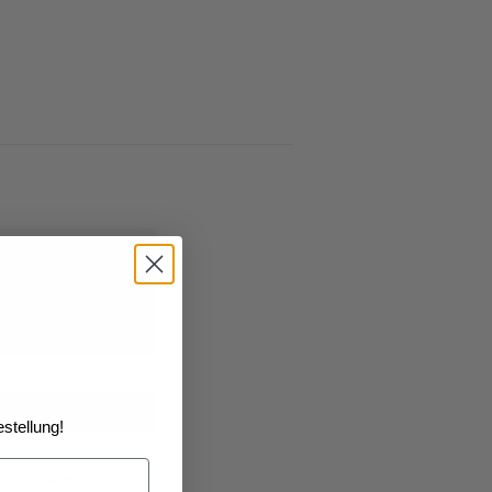
26
geliefert
nkorb
stellung!
e hinzufügen