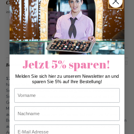
CHF 22.90
inkl. 2.6% MwSt.
Zur Wunschliste hinzufügen
Jetzt 5% sparen!
Beschreibung
Melden Sie sich hier zu unserem Newsletter an und
12er Pralinés Glamour Box
– Eine feine Auswahl von zwölf
sparen Sie 5% auf Ihre Bestellung!
handgefertigten Pralinés – sorgfältig hergestellt aus bester
Schweizer Schokolade. Die Mischung vereint verschiedene
Vorname
Sorten ohne Alkohol, harmonisch abgestimmt und zart im
Geschmack. Mit hochwertigen Zutaten wie Haselnüssen,
Mandeln, Vanille und fruchtigen Akzenten entsteht eine
Nachname
ausgewogene Komposition mit feinem Schmelz. Die Glamour
Box 12er überzeugt durch ihre elegante Präsentation und ihren
authentischen Confiserie-Charakter – ein Genuss für jeden
Email
Anlass.