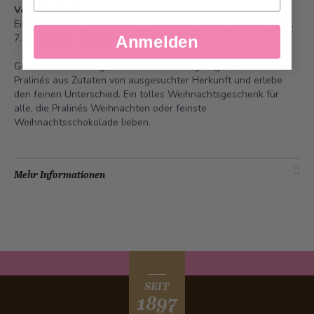
Verfügbarkeit
Einzeln erhältlich online und in unseren Fachgeschäften ab ca.
7. November – solange Vorrat.
Anmelden
Geniesse die unvergleichbaren und einzigartigen Bachmann-
Pralinés aus Zutaten von ausgesuchter Herkunft und erlebe
den feinen Unterschied. Ein tolles Weihnachtsgeschenk für
alle, die Pralinés Weihnachten oder feinste
Weihnachtsschokolade lieben.
Mehr Informationen
SEIT
1897