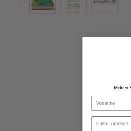
Melden S
Vorname
Email