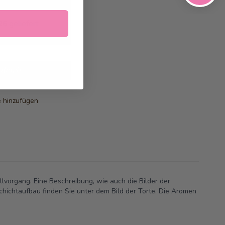
26
geliefert
nkorb
e hinzufügen
vorgang. Eine Beschreibung, wie auch die Bilder der
hichtaufbau finden Sie unter dem Bild der Torte.
Die Aromen