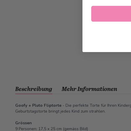
Beschreibung
Mehr Informationen
Goofy + Pluto Fliptorte
- Die perfekte Torte für Ihren Kinder
Geburtstagstorte bringt jedes Kind zum strahlen.
Grössen
9 Personen: 17,5 x 25 cm (gemäss Bild)