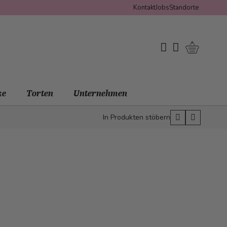
Kontakt
Jobs
Standorte
Warenko
My Wishlist
Mein Konto
ke
Torten
Unternehmen
In Produkten stöbern