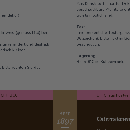
Aus Kunststoff – nur für De
verschluckbare Kleinteile en
umendekor)
Sujets möglich sind.
Text
Hinweis (gemäss Bild) bei
Eine persönliche Textergänzu
36 Zeichen). Bitte Text im B
se unverändert und deshalb
bestmöglich.
tisch kleiner.
Lagerung
Bei 5-8°C im Kühlschrank.
. Bitte wählen Sie das
 CHF 8.90
Gratis Postve
SEIT
Unternehme
1897