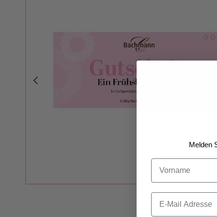
Melden S
Vorname
Email