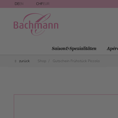
Direkt zum Inhalt
DE
EN
CHF
EUR
Saison&Spezialitäten
Apér
zurück
Shop
/
Gutschein Frühstück Piccolo
Main image
Click to view image in fullscreen