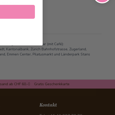
e hinzufügen
en Fachgeschäften einlösbar (mit Café):
dt, Kantonalbank, Zürich Bahnhofstrasse, Zugerland,
land, Emmen Center, Pilatusmarkt und Länderpark Stans
rsand ab CHF 60.-
Gratis Geschenkkarte
n
Kontakt