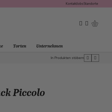
Kontakt
Jobs
Standorte
Warenko
My Wishlist
Mein Konto
ke
Torten
Unternehmen
In Produkten stöbern
ck Piccolo