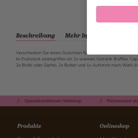
Beschreibung
Mehr Informationen
Verschenken Sie einen Gutschein für ein Frühstück "Piccolo".
Im Frühstück einbegriffen ist: 1x warmes Getränk (Kaffee, Cap
2x Brötli oder Gipfeli, 2x Butter und 1x Aufstrich nach Wahl (N
Spezialkonditionen Webshop
Postversand ab
Produkte
Onlineshop