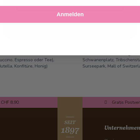
Zur Wunschlist
Akzeptieren
Anmelden
Ablehnen
Einstellungen anpassen
Der Gutschein ist in folgend
uccino, Espresso oder Tee),
Schwanenplatz, Tribschensta
utella, Konfitüre, Honig)
Surseepark, Mall of Switzer
 CHF 8.90
Gratis Postve
SEIT
Unternehme
1897