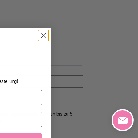
stellung!
 und Annullationen können bis zu 5
n.