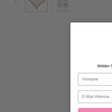
Melden S
Vorname
Email