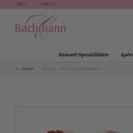
Direkt zum Inhalt
DE
EN
CHF
EUR
Saison&Spezialitäten
Apér
zurück
Shop
/
Herz-Torte Bienvenue
Main image
Click to view image in fullscreen