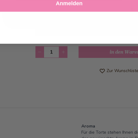
Anmelden
Ablehnen
Einstellungen anpassen
Abholung ab
Mittwoch, 12.08.2026
Kann frühstens ab
Donnerstag, 13.08
werden
Anzahl
in den Ware
Zur Wunschlist
Aroma
Für die Torte stehen Ihnen d