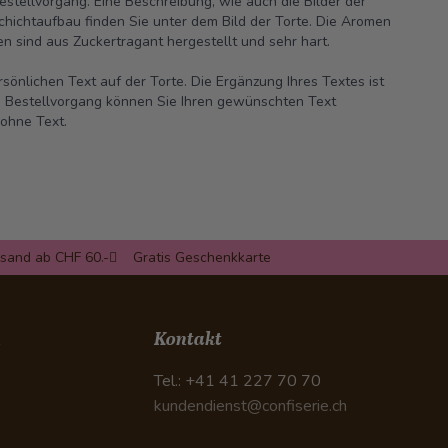
tellvorgang. Eine Beschreibung, wie auch die Bilder der
hichtaufbau finden Sie unter dem Bild der Torte. Die
Aromen
n sind aus Zuckertragant hergestellt und sehr hart.
sönlichen Text auf der Torte. Die Ergänzung Ihres Textes ist
 Im Bestellvorgang können Sie Ihren gewünschten Text
ohne Text.
rsand ab CHF 60.-
Gratis Geschenkkarte
n
Kontakt
Tel.: +41 41 227 70 70
kundendienst@confiserie.ch