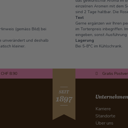
das gewünschte Aroma im Bes
einzelnen Aromen mit dem Sc
sind 2 Tage haltbar.
Die Rose
Text
Gerne ergänzen wir Ihren per
Hinweis (gemäss Bild) bei
im Tortenpreis inbegriffen.
eingeben, sonst Ausführung 
se unverändert und deshalb
Lagerung
tisch kleiner.
Bei 5-8°C im Kühlschrank.
 CHF 8.90
Gratis Postve
SEIT
Unternehme
1897
Karriere
Standorte
Über uns