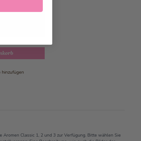
.2026
geliefert
nkorb
e hinzufügen
ie Aromen Classic 1, 2 und 3 zur Verfügung. Bitte wählen Sie