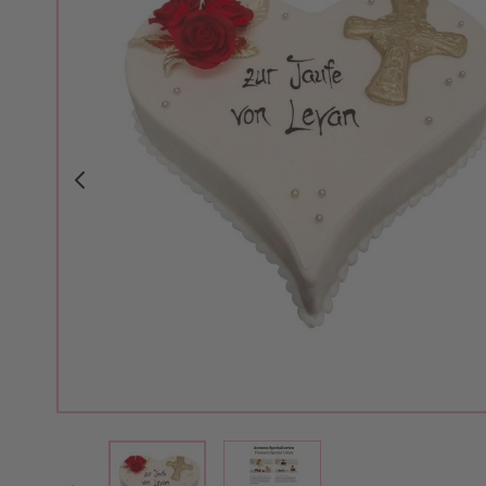
View larger image
View larger image