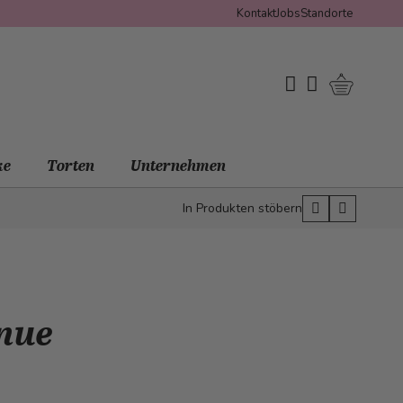
Kontakt
Jobs
Standorte
Warenko
My Wishlist
Mein Konto
ke
Torten
Unternehmen
In Produkten stöbern
enue