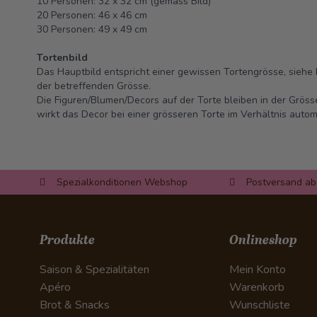
10 Personen: 32 x 32 cm (gemäss Bild)
20 Personen: 46 x 46 cm
30 Personen: 49 x 49 cm
Tortenbild
Das Hauptbild entspricht einer gewissen Tortengrösse, siehe 
der betreffenden Grösse.
Die Figuren/Blumen/Decors auf der Torte bleiben in der Grös
wirkt das Decor bei einer grösseren Torte im Verhältnis automa
Spezialkonditionen Webshop
Postversand ab
Produkte
Onlineshop
Saison & Spezialitäten
Mein Konto
Apéro
Warenkorb
Brot & Snacks
Wunschliste