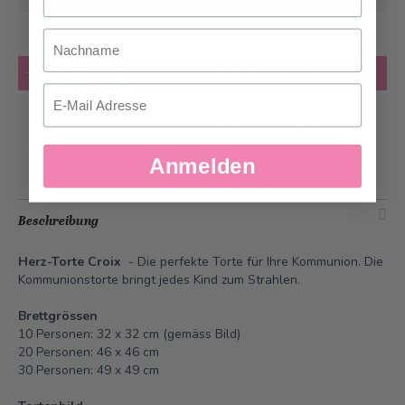
Nachname
Anzahl
in den Warenkorb
Email
Zur Wunschliste hinzufügen
Anmelden
Beschreibung
Herz-Torte Croix
- Die perfekte Torte für Ihre Kommunion. Die
Kommunionstorte bringt jedes Kind zum Strahlen.
Brettgrössen
10 Personen: 32 x 32 cm (gemäss Bild)
20 Personen: 46 x 46 cm
30 Personen: 49 x 49 cm