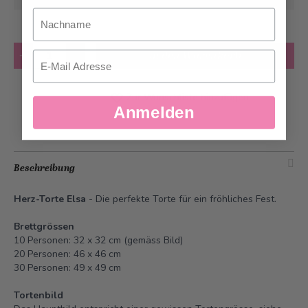
Nachname
Anzahl
in den Warenkorb
Email
Zur Wunschliste hinzufügen
Anmelden
Beschreibung
Herz-Torte Elsa
- Die perfekte Torte für ein fröhliches Fest.
Brettgrössen
10 Personen: 32 x 32 cm (gemäss Bild)
20 Personen: 46 x 46 cm
30 Personen: 49 x 49 cm
Tortenbild