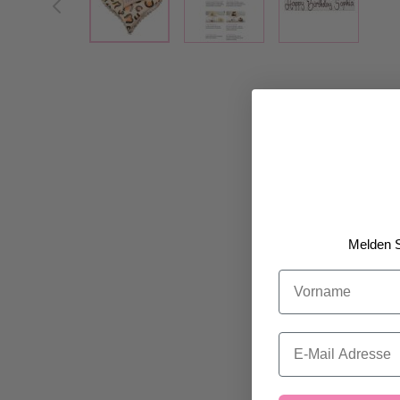
Melden S
Vorname
Email