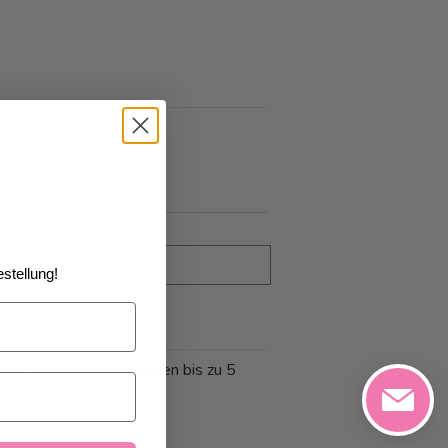
stellung!
 und Annullationen können bis zu 5
n.