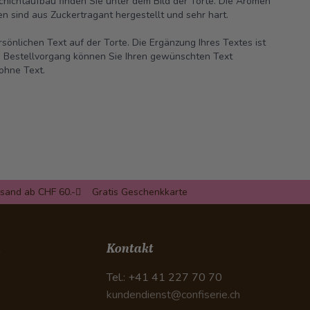
hichtaufbau finden Sie unter dem Bild der Torte.
Die Aromen
n sind aus Zuckertragant hergestellt und sehr hart.
sönlichen Text auf der Torte. Die Ergänzung Ihres Textes ist
 Im Bestellvorgang können Sie Ihren gewünschten Text
ohne Text.
rsand ab CHF 60.-
Gratis Geschenkkarte
n
Kontakt
Tel.: +41 41 227 70 70
kundendienst@confiserie.ch