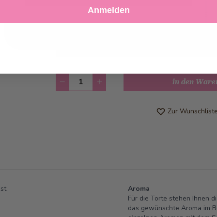
Anmelden
Ablehnen
Einstellungen anpassen
Abholung ab
Dienstag, 11.08.2026
Kann frühstens ab
Dienstag, 11.08.2
werden
Anzahl
in den Ware
Zur Wunschlist
st.
Aroma
Für die Torte stehen Ihnen d
das gewünschte Aroma im Bes