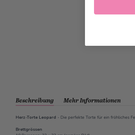
Beschreibung
Mehr Informationen
Herz-Torte Leopard
- Die perfekte Torte für ein fröhliches Fe
Brettgrössen