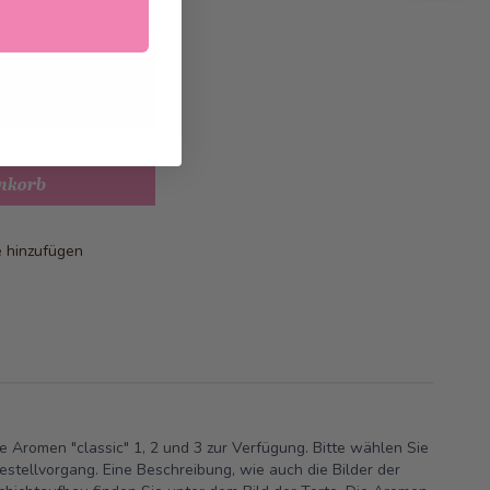
026
geliefert
nkorb
e hinzufügen
ie Aromen "classic" 1, 2 und 3 zur Verfügung. Bitte wählen Sie
tellvorgang. Eine Beschreibung, wie auch die Bilder der