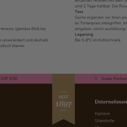
einzelnen Aromen mit dem Sc
sind 2 Tage haltbar.
Die Rose
Text
Gerne ergänzen wir Ihren per
im Tortenpreis inbegriffen.
Hinweis (gemäss Bild) bei
eingeben, sonst ausführung 
Lagerung
se unverändert und deshalb
Bei 5-8°C im Kühlschrank.
tisch kleiner.
 CHF 8.90
Gratis Postve
SEIT
Unternehme
1897
Karriere
Standorte