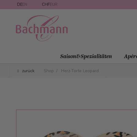
Direkt zum Inhalt
DE
EN
CHF
EUR
Saison&Spezialitäten
Apér
zurück
Shop
/
Herz-Torte Leopard
Main image
Click to view image in fullscreen