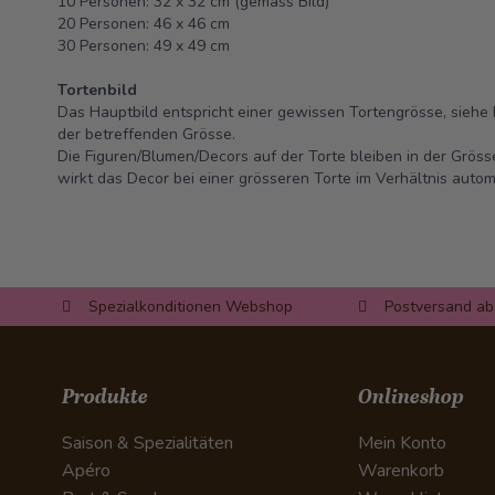
10 Personen: 32 x 32 cm (gemäss Bild)
20 Personen: 46 x 46 cm
30 Personen: 49 x 49 cm
Tortenbild
Das Hauptbild entspricht einer gewissen Tortengrösse, siehe 
der betreffenden Grösse.
Die Figuren/Blumen/Decors auf der Torte bleiben in der Grös
wirkt das Decor bei einer grösseren Torte im Verhältnis automa
Spezialkonditionen Webshop
Postversand ab
Produkte
Onlineshop
Saison & Spezialitäten
Mein Konto
Apéro
Warenkorb