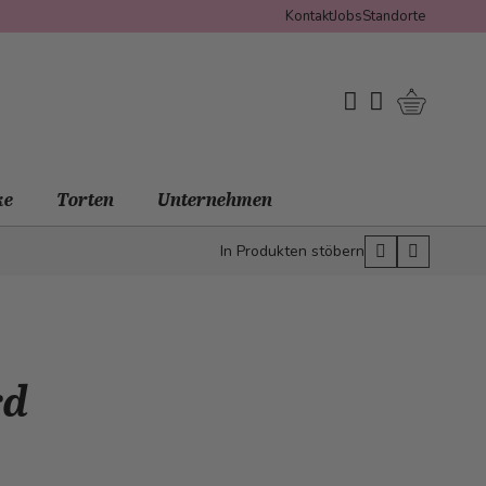
Kontakt
Jobs
Standorte
Warenko
My Wishlist
Mein Konto
ke
Torten
Unternehmen
In Produkten stöbern
rd