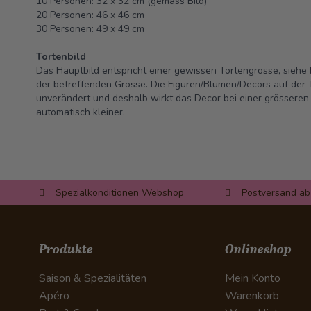
10 Personen: 32 x 32 cm (gemäss Bild)
20 Personen: 46 x 46 cm
30 Personen: 49 x 49 cm
Tortenbild
Das Hauptbild entspricht einer gewissen Tortengrösse, siehe 
der betreffenden Grösse. Die Figuren/Blumen/Decors auf der T
unverändert und deshalb wirkt das Decor bei einer grösseren 
automatisch kleiner.
Spezialkonditionen Webshop
Postversand ab
Produkte
Onlineshop
Saison & Spezialitäten
Mein Konto
Apéro
Warenkorb