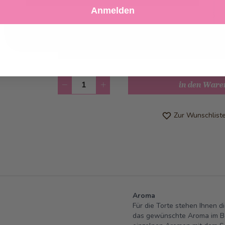
Anmelden
Ablehnen
Einstellungen anpassen
Abholung ab
Dienstag, 11.08.2026
Kann frühstens ab
Dienstag, 11.08.2
werden
Anzahl
in den Ware
Zur Wunschlist
Aroma
Für die Torte stehen Ihnen d
das gewünschte Aroma im Bes