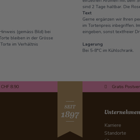
einzelnen Aromen mit dem Sc
sind 2 Tage haltbar.
Die Rose
Text
Gerne ergänzen wir Ihren per
im Tortenpreis inbegriffen.
Hinweis (gemäss Bild) bei
eingeben, sonst textfreier Dr
orte bleiben in der Grösse
Torte im Verhältnis
Lagerung
Bei 5-8°C im Kühlschrank.
 CHF 8.90
Gratis Postve
SEIT
Unternehme
1897
Karriere
Standorte