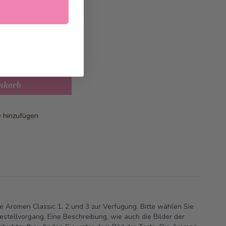
026
geliefert
nkorb
e hinzufügen
ie Aromen Classic 1, 2 und 3 zur Verfügung. Bitte wählen Sie
tellvorgang. Eine Beschreibung, wie auch die Bilder der