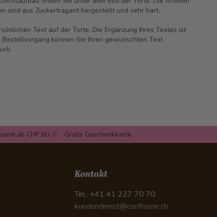
hichtaufbau finden Sie unter dem Bild der Torte. Die Aromen
n sind aus Zuckertragant hergestellt und sehr hart.
sönlichen Text auf der Torte. Die Ergänzung Ihres Textes ist
 Im Bestellvorgang können Sie Ihren gewünschten Text
uck.
rsand ab CHF 60.-
Gratis Geschenkkarte
n
Kontakt
Tel.: +41 41 227 70 70
kundendienst@confiserie.ch