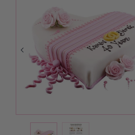
View larger image
View larger image