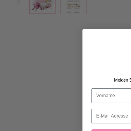
Melden S
Vorname
Email