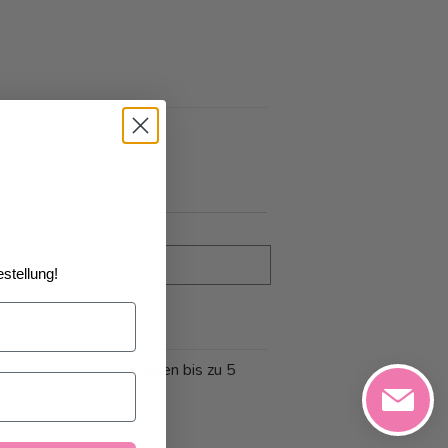
stellung!
 und Annullationen können bis zu 5
n.