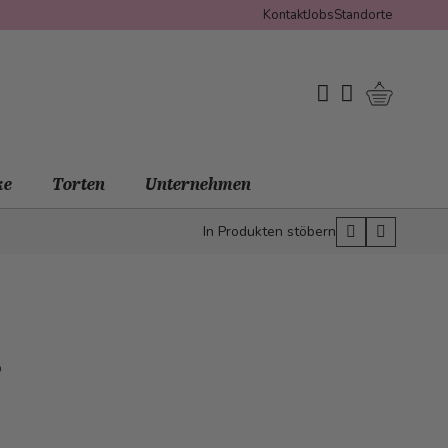
Kontakt
Jobs
Standorte
Warenko
My Wishlist
Mein Konto
ke
Torten
Unternehmen
In Produkten stöbern
e