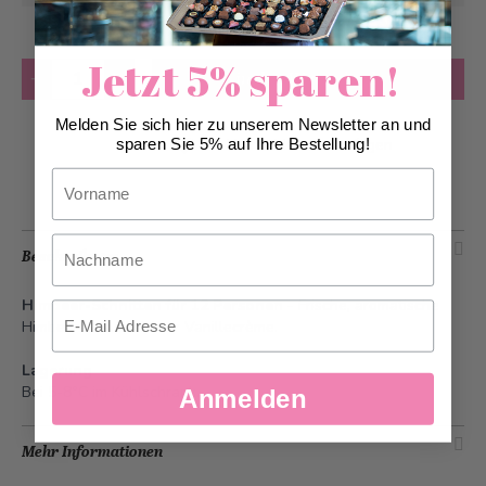
Jetzt 5% sparen!
Anzahl
in den Warenkorb
Melden Sie sich hier zu unserem Newsletter an und
Zur Wunschliste hinzufügen
sparen Sie 5% auf Ihre Bestellung!
Vorname
Nachname
Beschreibung
Himbeer-Schnitten für 12 Personen
- Frische, aromatische
Email
Himbeeren auf leichter Vanillecrème.
Lagerung
Bei 5-8°C im Kühlschrank.
Anmelden
Mehr Informationen