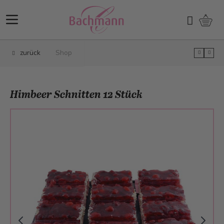
Direkt zum Inhalt
Ware
Suchen
zurück
Shop
Himbeer Schnitten 12 Stück
Main image
Click to view image in fullscreen