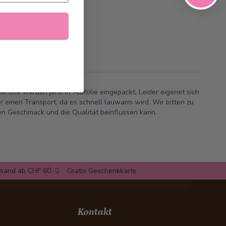
rvice werden jene in Alufolie eingepackt. Leider eigenet sich
ür einen Transport, da es schnell lauwarm wird. Wir bitten zu
den Geschmack und die Qualität beinflussen kann.
rsand ab CHF 60.-
Gratis Geschenkkarte
n
Kontakt