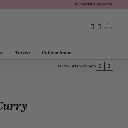
Kontakt
Jobs
Standorte
Warenko
My Wishlist
Mein Konto
ke
Torten
Unternehmen
In Produkten stöbern
 Curry