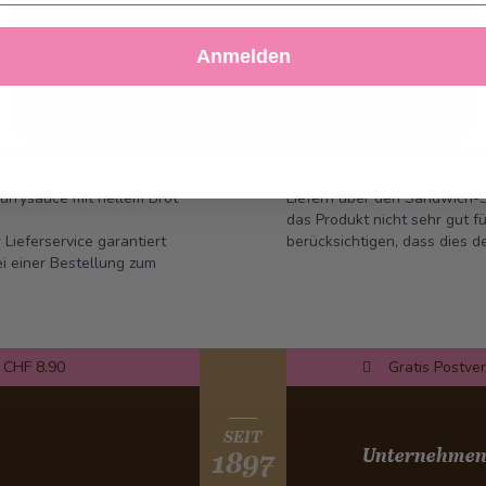
Akzeptieren
Anmelden
Ablehnen
Einstellungen anpassen
urrysauce mit hellem Brot
Liefern über den Sandwich-Se
das Produkt nicht sehr gut f
 Lieferservice garantiert
berücksichtigen, dass dies 
ei einer Bestellung zum
 CHF 8.90
Gratis Postve
SEIT
Unternehme
1897