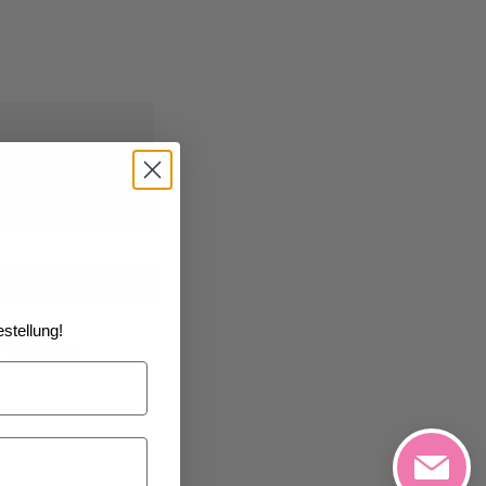
26
geliefert
nkorb
stellung!
e hinzufügen