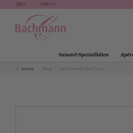
Direkt zum Inhalt
DE
EN
CHF
EUR
Saison&Spezialitäten
Apér
zurück
Shop
/
Hot Panini Poulet Curry
Main image
Click to view image in fullscreen