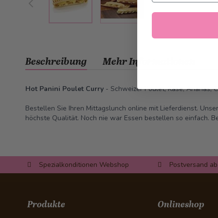
Beschreibung
Mehr Informationen
Hot Panini Poulet Curry
- Schweizer Poulet, Käse, Ananas, C
Bestellen Sie Ihren Mittagslunch online mit Lieferdienst. Unser
höchste Qualität. Noch nie war Essen bestellen so einfach. B
Spezialkonditionen Webshop
Postversand ab
Produkte
Onlineshop