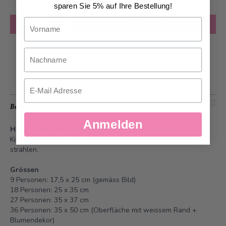
sparen Sie 5% auf Ihre Bestellung!
Anzahl
Vorname
in den Warenkorb
Nachname
Zur Wunschliste hinzufügen
Email
Beschreibung
Anmelden
Hot-Wheel Fliptorte
- Die perfekte Torte für Ihren
Kindergeburtstag. Die Geburtstagstorte bringt jedes Kind zum
strahlen.
Grössen
9 Personen: 17,5 x 25 cm (gemäss Bild)
18 Personen: 25 x 35 cm
27 Personen: 35 x 37 cm
36 Personen: 35 x 50 cm (Oberfläche mit weissem Rand +
Blumendekor)