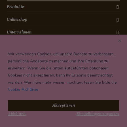
Produkte
Onlineshop
Unternehmen
Kontakt
Wir verwenden Cookies, um unsere Dienste zu verbessern,
Newsletter
persönliche Angebote zu machen und Ihre Erfahrung zu
erweitern. Wenn Sie die unten aufgeführten optionalen
Payment conditions
Cookies nicht akzeptieren, kann Ihr Erlebnis beeinträchtigt
werden. Wenn Sie mehr wissen möchten, lesen Sie bitte die
Cookie-Richtlinie
© 2026 Confiserie Bachmann, Luzern
Akzeptieren
Impressum
Ablehnen
Einstellungen anpassen
Datenschutz
AGB