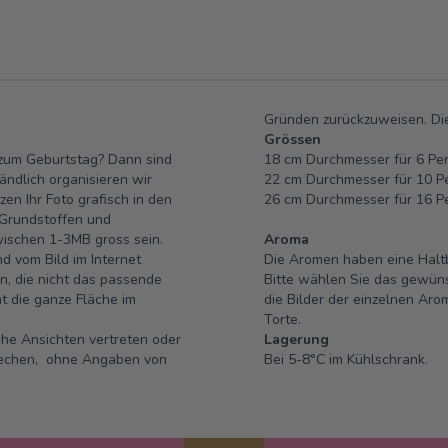
Gründen zurückzuweisen. Die
Grössen
s zum Geburtstag? Dann sind
18 cm Durchmesser für 6 P
ändlich organisieren wir
22 cm Durchmesser für 10 P
en Ihr Foto grafisch in den
26 cm Durchmesser für 16 P
 Grundstoffen und
ischen 1-3MB gross sein.
Aroma
d vom Bild im Internet
Die Aromen haben eine Halt
n, die nicht das passende
Bitte wählen Sie das gewüns
t die ganze Fläche im
die Bilder der einzelnen Aro
Torte.
sche Ansichten vertreten oder
Lagerung
prechen, ohne Angaben von
Bei 5-8°C im Kühlschrank.