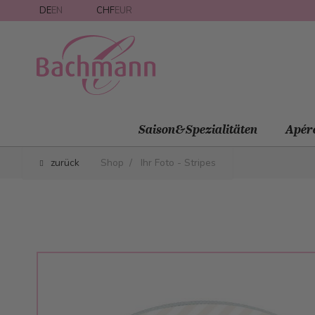
Direkt zum Inhalt
DE
EN
CHF
EUR
Saison&Spezialitäten
Apér
zurück
Shop
/
Ihr Foto - Stripes
Main image
Click to view image in fullscreen