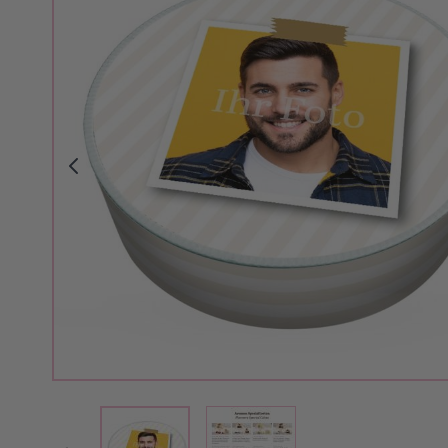
View larger image
View larger image