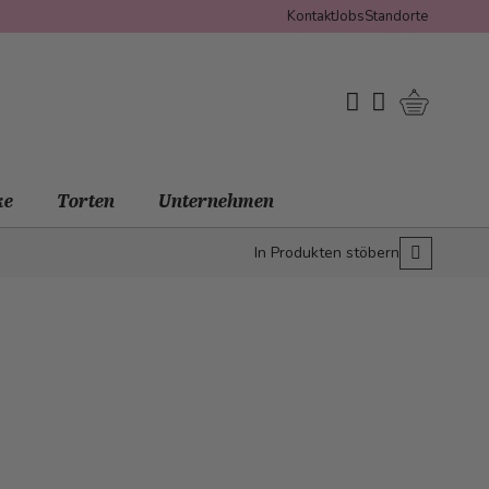
Kontakt
Jobs
Standorte
Warenko
My Wishlist
Mein Konto
ke
Torten
Unternehmen
In Produkten stöbern