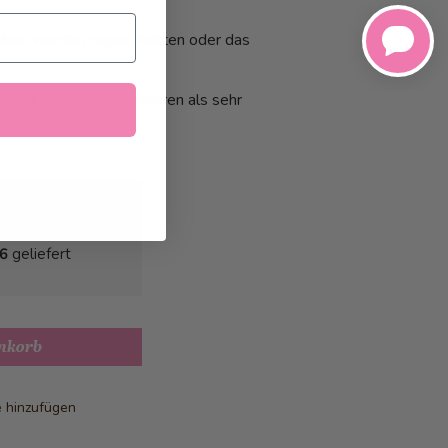
haben werden zugeschnitten oder das
druck besser funktionieren als sehr
26
geliefert
nkorb
e hinzufügen