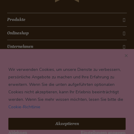
Produkte
Onlineshop
Unternehmen
Kontakt
Wir verwenden Cookies, um unsere Dienste zu verbessern,
Newsletter
persönliche Angebote zu machen und Ihre Erfahrung zu
erweitern. Wenn Sie die unten aufgeführten optionalen
Payment conditions
Cookies nicht akzeptieren, kann Ihr Erlebnis beeinträchtigt
werden. Wenn Sie mehr wissen möchten, lesen Sie bitte die
Cookie-Richtlinie
© 2026 Confiserie Bachmann, Luzern
Akzeptieren
Impressum
Ablehnen
Einstellungen anpassen