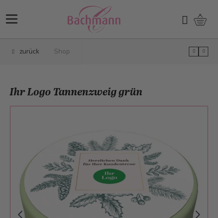
Direkt zum Inhalt
Ware
Suchen
zurück
Shop
Ihr Logo Tannenzweig grün
Main image
Click to view image in fullscreen