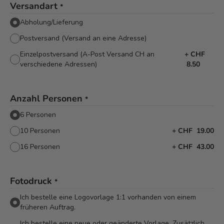
Versandart
*
Abholung/Lieferung
Postversand (Versand an eine Adresse)
Einzelpostversand (A-Post Versand CH an
+
CHF
verschiedene Adressen)
8.50
Anzahl Personen
*
6 Personen
10 Personen
+
CHF 19.00
16 Personen
+
CHF 43.00
Fotodruck
*
Ich bestelle eine Logovorlage 1:1 vorhanden von einem
früheren Auftrag.
Ich bestelle eine neue oder geänderte Vorlage. Zusätzlich