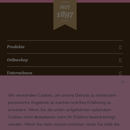
SEIT
1897
Produkte
Onlineshop
Unternehmen
Kontakt
Wir verwenden Cookies, um unsere Dienste zu verbessern,
Newsletter
persönliche Angebote zu machen und Ihre Erfahrung zu
erweitern. Wenn Sie die unten aufgeführten optionalen
Payment conditions
Cookies nicht akzeptieren, kann Ihr Erlebnis beeinträchtigt
werden. Wenn Sie mehr wissen möchten, lesen Sie bitte die