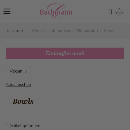
Direkt zum Inhalt
Ware
Suchen
zurück
Shop
/
Lieferservice
/
Menü/Salat
/
Bowls
Einkaufen nach
Vegan
Alles löschen
Bowls
1
Artikel gefunden