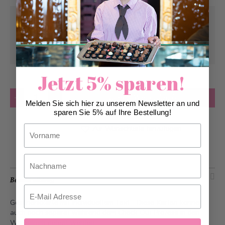
Abholung ab
Montag, 10.08.2026
Kann frühstens ab
Montag, 10.08.2026
geliefert werden
Jetzt 5% sparen!
Anzahl
in den Warenkorb
Melden Sie sich hier zu unserem Newsletter an und
sparen Sie 5% auf Ihre Bestellung!
Vorname
Zur Wunschliste hinzufügen
Nachname
Beschreibung
Email
Geschenkkarte mit individuellem Text - Diese Karten können
auch noch separat während dem Check Out Prozess in den
Warenkorb gelegt werden.