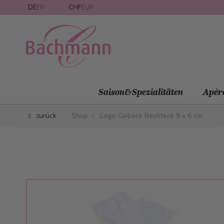
Direkt zum Inhalt
DE
EN
CHF
EUR
Saison&Spezialitäten
Apér
zurück
Shop
/
Logo-Gebäck Rechteck 9 x 6 cm
Main image
Click to view image in fullscreen