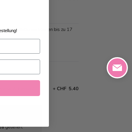
 und Annullationen können bis zu 17
stellung!
n
iverse Adressen)
+
CHF 5.40
26
geliefert