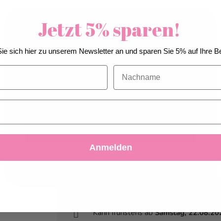
Jetzt 5% sparen!
Wir verwenden Cookies, um unsere Dienste zu
Hinweis
*
verbessern, persönliche Angebote zu machen und
Dies ist eine Sonderanfertigung. Änderungen
ie sich hier zu unserem Newsletter an und sparen Sie 5% auf Ihre Be
Ihre Erfahrung zu erweitern. Wenn Sie die unten
Tagen vor Auslieferung berücksichtigt werde
aufgeführten optionalen Cookies nicht akzeptieren,
Nachname
kann Ihr Erlebnis beeinträchtigt werden. Wenn Sie
mehr wissen möchten, lesen Sie bitte die
Cookie-
Versandart
*
Richtlinie
Abholung/Lieferung
Postversand (Versand an eine Adresse)
Akzeptieren
Anmelden
Einzelpostversand (A-Post Versand CH an d
Ablehnen
Einstellungen anpassen
Abholung ab
Freitag, 21.08.2026
Kann frühstens ab
Samstag, 22.08.20