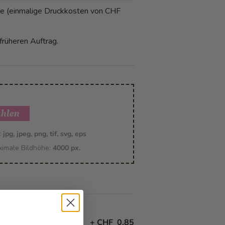
age (einmalige Druckkosten von CHF
früheren Auftrag.
ählen
:
jpg, jpeg, png, tif, svg, eps
imale Bildhöhe:
4000 px.
+
CHF 0.85