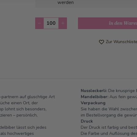
werden
Anzahl
in den Ware
Zur Wunschlist
Nussleckerli:
Die knusprige 
partnern auf gluschtige Art
Mandelbiber:
Aus fein gewü
üche einen Ort, der
Verpackung
pp lohnt sich besonders,
Sie haben die Wahl zwischen
zieren – persönlich,
im Bestellvorgang die gewü
Druck
lbiber lässt sich jedes
Der Druck ist farbig und bes
 als hochwertiges
Die Farbe und Auflösung des