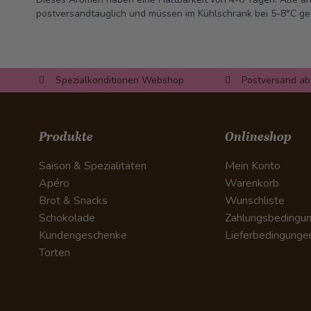
postversandtauglich und müssen im Kühlschrank bei 5-8°C ge
Spezialkonditionen Webshop
Postversand ab
Produkte
Onlineshop
Saison & Spezialitäten
Mein Konto
Apéro
Warenkorb
Brot & Snacks
Wunschliste
Schokolade
Zahlungsbedingu
Kundengeschenke
Lieferbedingunge
Torten