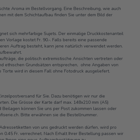
chte Aroma im Bestellvorgang. Eine Beschreibung, wie auch
men mit dem Schichtaufbau finden Sie unter dem Bild der
ignet sich mehrfarbige Sujets. Der einmalige Druckkostenanteil
en Vorlage kostet Fr. 90.-. Falls bereits eine passende
eren Auftrag besteht, kann jene natürlich verwendet werden.
aufbewahrt.
ufträge, die politisch extremistische Ansichten vertreten oder
und ethischen Grundsätzen entsprechen, ohne Angaben von
Torte wird in diesem Fall ohne Fotodruck ausgeliefert.
nzelpostversand für Sie. Dazu benötigen wir nur die
rten. Die Grösse der Karte darf max. 148x210 mm (A5)
nd Beilagen können Sie uns per Post zukommen lassen oder
iserie.ch.
Bitte erwähnen sie die Bestellnummer.
e Adressetiketten von uns gedruckt werden dürfen, wird pro
n 0.45 Fr. verrechnet. Nach Erhalt Ihrer Bestellung passen wir
en Ihnen eine neue Auftragsbestätigung zu.