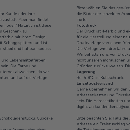
Bitte wählen Sie das gewüns
Ihr Kunde oder Ihre
die Bilder der einzelnen Aro
e zustellt. Aber man findet
Torte.
n, oder? Natürlich ist diese
Fotodruck
es Geschenk zu
Der Druck ist 4-farbig und e
rfarbig mit Ihrem Design.
für die Herstellung einer neu
 Schoggisplittern und ist
Druckvorlage von einem früh
 stabil und haltbar, sodass
Die Vorlage wird drei Jahre 
Wir behalten uns vor, Drucka
n und Lebensmittelfarben.
nicht unseren moralischen 
sein. Die Farbe und
Gründen zurückzuweisen. Die 
Internet abweichen, da wir
Lagerung
nitten und auf die Vorlage
Bei 5-8°C im Kühlschrank.
Einzelpostversand
Gerne übernehmen wir den Ei
Adressetiketten und Grusska
sein. Die Adressetiketten u
digital an
kundendienst@conf
Schokoladenstückli, Cupcake
Bitte beachten Sie: Falls di
Adresse ein Preiszuschlag vo
nderen Aromen sind nicht
die Totalkosten an und send