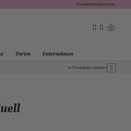
Kontakt
Jobs
Standorte
Warenko
My Wishlist
Mein Konto
ke
Torten
Unternehmen
In Produkten stöbern
uell