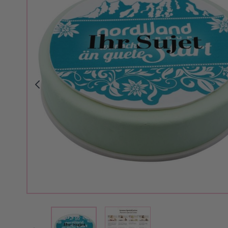
View larger image
View larger image