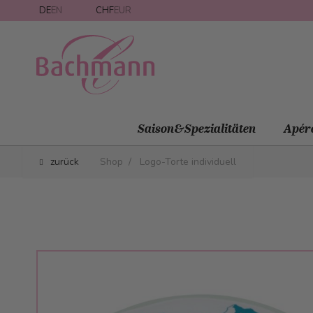
Direkt zum Inhalt
DE
EN
CHF
EUR
Saison&Spezialitäten
Apér
zurück
Shop
/
Logo-Torte individuell
Main image
Click to view image in fullscreen