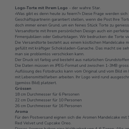
Logo-Torte mit Ihrem Logo
- der wahre Star.
«Was gibt es denn heute zu feiern?» Diese Frage werden sich 
Geschäftspartnerin garantiert stellen, wenn die Post Ihre Tort
doch immer einen Grund, um ein feines Stück Torte zu geniesse
Versandtorte mit Ihrem persönlichen Design auch ein perfekt
Firmenjubiläen oder Geburtstagen. Wir bedrucken die Torte vie
Die Versandtorte besteht aus einem köstlichen Mandelcake mit
gefüllt mit kräftiger Schokoladen-Ganache. Das macht sie sehr
man sie problemlos verschicken kann.
Der Druck ist farbig und besteht aus natürlichen Grundstoffe
Die Daten müssen im JPEG-Format und zwischen 1-3MB gross 
Auflösung des Fotodrucks kann vom Original und vom Bild im 
mit Lebensmittelfarben arbeiten. Ihr Logo wird rund ausgesch
(gemöss Bild) platziert.
Grössen
18 cm Durchmesser für 6 Personen
22 cm Durchmesser für 10 Personen
26 cm Durchmesser für 16 Personen
Aroma
Für den Postversand eignen sich die Aromen Mandelcake mit 
Red Velvet und Cupcake Oreo.
Dieses Aromen haben eine Haltbarkeit von 4-6 Tagen. Alle a