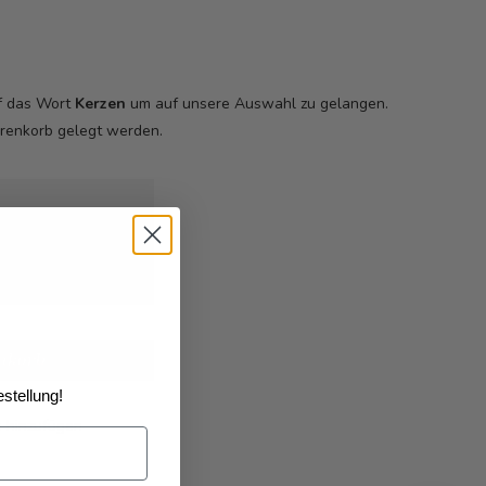
uf das Wort
Kerzen
um auf unsere Auswahl zu gelangen.
arenkorb
gelegt werden.
26
geliefert
nkorb
stellung!
e hinzufügen