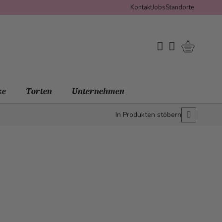
Kontakt
Jobs
Standorte
Warenko
My Wishlist
Mein Konto
ke
Torten
Unternehmen
In Produkten stöbern