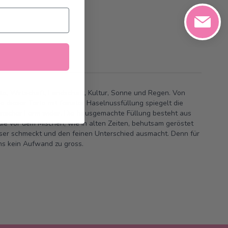
hte, Wirtschaft, Landschaft, Kultur, Sonne und Regen. Von
le dieser Torte mit feinster Haselnussfüllung spiegelt die
narischer Form wider. Die hausgemachte Füllung besteht aus
ie vor dem Mischen, wie in alten Zeiten, behutsam geröstet
ns kein Aufwand zu gross.