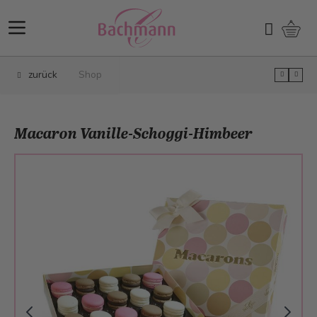
Direkt zum Inhalt
Ware
Suchen
zurück
Shop
Macaron Vanille-Schoggi-Himbeer
Main image
Click to view image in fullscreen