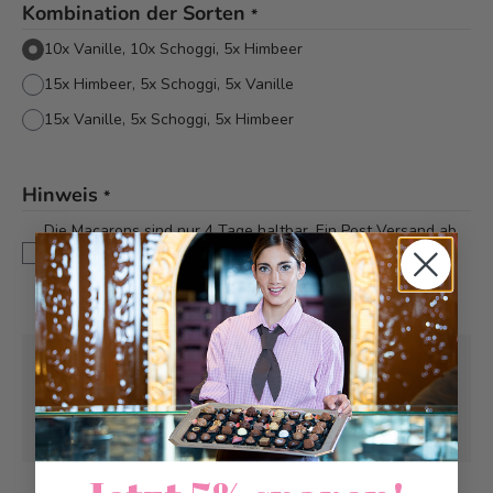
Kombination der Sorten
*
10x Vanille, 10x Schoggi, 5x Himbeer
15x Himbeer, 5x Schoggi, 5x Vanille
15x Vanille, 5x Schoggi, 5x Himbeer
Hinweis
*
Die Macarons sind nur 4 Tage haltbar. Ein Post Versand ab
Freitag wird nicht empfohlen, da die Lieferung erst am
Montag erfolgt
Abholung ab
Samstag, 08.08.2026
Kann frühstens ab
Samstag, 08.08.2026
geliefert werden