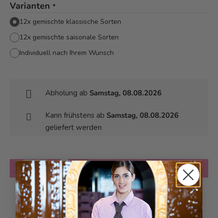
Varianten
*
12x gemischte klassische Sorten
12x gemischte saisonale Sorten
Individuell nach Ihrem Wunsch
Abholung ab
Samstag, 08.08.2026
Kann frühstens ab
Samstag, 08.08.2026
geliefert werden
Anzahl
in den Warenkorb
Zur Wunschliste hinzufügen