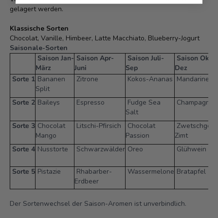
gelagert werden.
Klassische Sorten
Chocolat, Vanille, Himbeer, Latte Macchiato, Blueberry-Jogurt
Saisonale-Sorten
Saison Jan-
Saison Apr-
Saison Juli-
Saison Okt-
März
Juni
Sep
Dez
Sorte 1
Bananen
Zitrone
Kokos-Ananas
Mandarine
Split
Sorte 2
Baileys
Espresso
Fudge Sea
Champagner
Salt
Sorte 3
Chocolat
Litschi-Pfirsich
Chocolat
Zwetschgen-
Mango
Passion
Zimt
Sorte 4
Nusstorte
Schwarzwälder
Oreo
Glühwein
Sorte 5
Pistazie
Rhabarber-
Wassermelone
Bratapfel
Erdbeer
Der Sortenwechsel der Saison-Aromen ist unverbindlich.