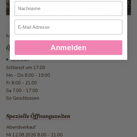
Nachname
Email
Mall of Switzerland
Anmelden
Öffnungszeiten
Geöffnet
Schliesst um 17.00
Mo - Do
8.00 - 19.00
Fr
8.00 - 21.00
Sa
7.00 - 17.00
So
Geschlossen
Spezielle Öffnungszeiten
Abendverkauf
Mi 12.08.2026
8.00 - 21.00