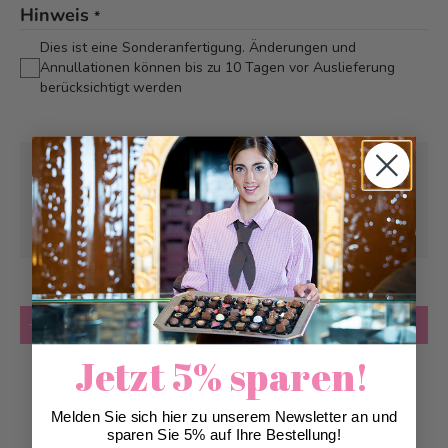
Hinweis
*
Dies ist eine Sonderanfertigung. Änderungen und
Annullationen können bis zu 10 Tagen vor Auslieferung
berücksichtigt werden
Abholung ab
Dienstag, 18.08.2026
Kann frühstens ab
Dienstag, 18.08.2026
geliefert werden
Anzahl
in den Warenkorb
Jetzt 5% sparen!
Zur Wunschliste hinzufügen
Melden Sie sich hier zu unserem Newsletter an und
sparen Sie 5% auf Ihre Bestellung!