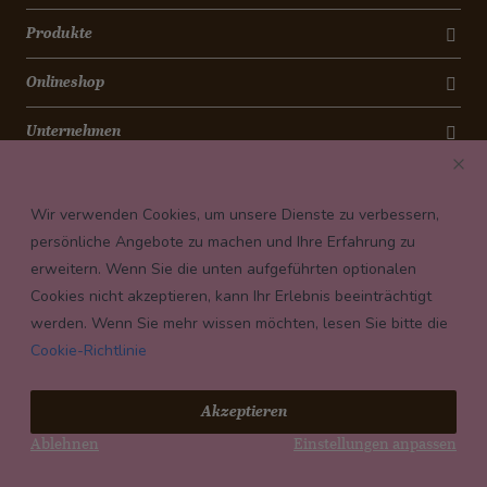
Produkte
Onlineshop
Unternehmen
Kontakt
Wir verwenden Cookies, um unsere Dienste zu verbessern,
Newsletter
persönliche Angebote zu machen und Ihre Erfahrung zu
erweitern. Wenn Sie die unten aufgeführten optionalen
Payment conditions
Cookies nicht akzeptieren, kann Ihr Erlebnis beeinträchtigt
werden. Wenn Sie mehr wissen möchten, lesen Sie bitte die
Cookie-Richtlinie
© 2026 Confiserie Bachmann, Luzern
Akzeptieren
Impressum
Ablehnen
Einstellungen anpassen
Datenschutz
AGB