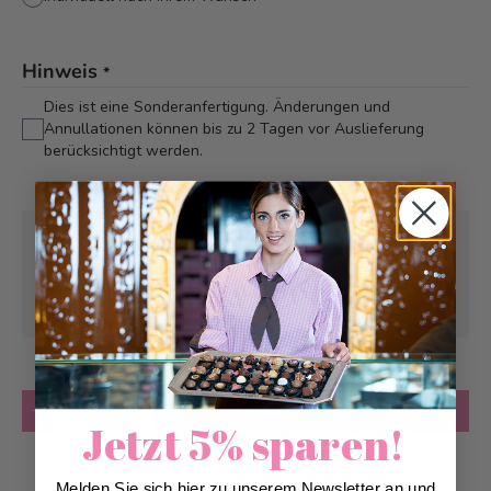
Hinweis
*
Dies ist eine Sonderanfertigung. Änderungen und
Annullationen können bis zu 2 Tagen vor Auslieferung
berücksichtigt werden.
Abholung ab
Samstag, 08.08.2026
Kann frühstens ab
Samstag, 08.08.2026
geliefert werden
Anzahl
in den Warenkorb
Jetzt 5% sparen!
Zur Wunschliste hinzufügen
Melden Sie sich hier zu unserem Newsletter an und