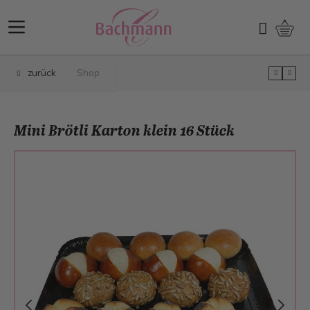
Direkt zum Inhalt
Ware
Suchen
zurück
Shop
Mini Brötli Karton klein 16 Stück
Main image
Click to view image in fullscreen