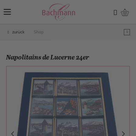
Direkt zum Inhalt
Ware
Suchen
zurück
Shop
Napolitains de Lucerne 24er
Main image
Click to view image in fullscreen