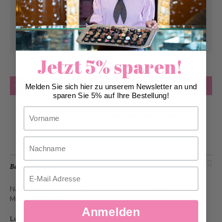
Abholung ab
Sonntag, 09.08.2026
Kann frühstens ab
Montag, 10.08.2026
geliefert werden
Jetzt 5% sparen!
Anzahl
in den Warenkorb
Melden Sie sich hier zu unserem Newsletter an und
sparen Sie 5% auf Ihre Bestellung!
Vorname
Zur Wunschliste hinzufügen
Nachname
Beschreibung
Email
Napolitains de Lucerne 24er - aus bester Schweizer
Milchschokolade.
Anmelden
Luzerner Wasserturm