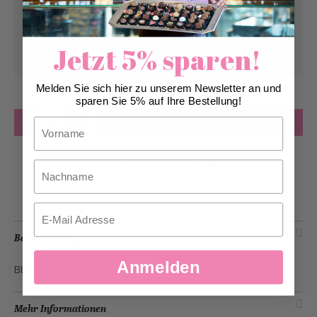
Abholung ab
Samstag, 08.08.2026
Kann frühstens ab
Samstag, 08.08.2026
Jetzt 5% sparen!
geliefert werden
Melden Sie sich hier zu unserem Newsletter an und
sparen Sie 5% auf Ihre Bestellung!
Anzahl
in den Warenkorb
Vorname
Zur Wunschliste hinzufügen
Nachname
Email
Beschreibung
Anmelden
Blätterteig mit Haselnussfüllung.
Mehr Informationen