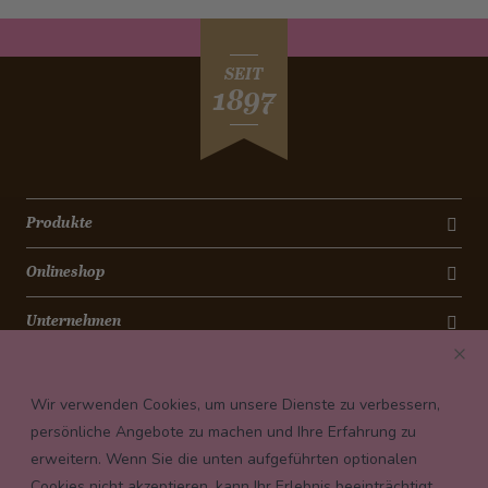
SEIT
1897
Produkte
Onlineshop
Unternehmen
Kontakt
Wir verwenden Cookies, um unsere Dienste zu verbessern,
Newsletter
persönliche Angebote zu machen und Ihre Erfahrung zu
erweitern. Wenn Sie die unten aufgeführten optionalen
Payment conditions
Cookies nicht akzeptieren, kann Ihr Erlebnis beeinträchtigt