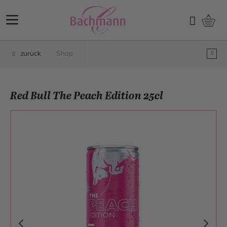
Direkt zum Inhalt
Ware
Suchen
zurück
Shop
Red Bull The Peach Edition 25cl
Main image
Click to view image in fullscreen