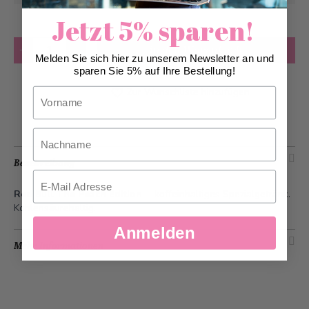
Jetzt 5% sparen!
Anzahl
in den Warenkorb
Melden Sie sich hier zu unserem Newsletter an und
sparen Sie 5% auf Ihre Bestellung!
Zur Wunschliste hinzufügen
Vorname
Nachname
Beschreibung
Email
Red Bull The Peach Edition
- koffeinhaltiges Spezialgetränk.
Kohlensäurehaltig.
Anmelden
Mehr Informationen