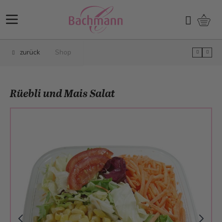
Direkt zum Inhalt
Ware
Suchen
zurück
Shop
Rüebli und Mais Salat
Main image
Click to view image in fullscreen