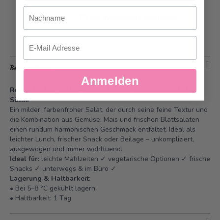
Nachname
Zur Wunschliste hinzufügen
Email
Beschreibung
Anmelden
Rüebli & Mais Salat – frische Leichtigkeit mit natürlicher
Süsse
Ein milder, farbenfroher Salat, der durch seine feine Textur und
die Kombination aus Gemüse, Mais und frischen Blattsalaten
einen rundum harmonischen Geschmack entfaltet. Ideal als
leichter Lunch, frischer Snack oder Beilage – unkompliziert,
ausgewogen und immer wohltuend.
Ideal für:
leichte Mahlzeiten ✓ vegetarische Optionen ✓ frische
Snacks ✓ unterwegs & im Büro ✓
Lagerung & Haltbarkeit:
• Bei 5–8 °C gekühlt lagern
• Haltbarkeit: 1 Tag