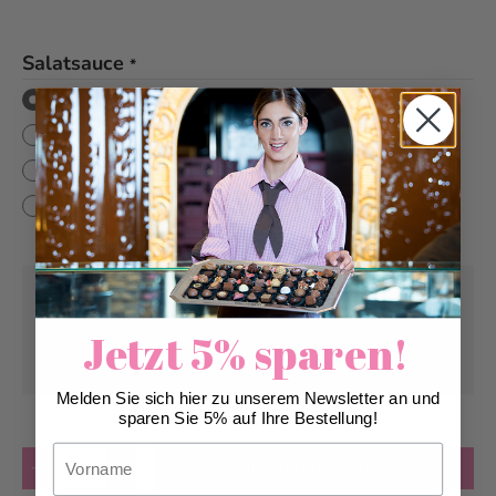
Salatsauce
*
mit französischer Sauce (vegetarisch)
mit italienischer Sauce (vegetarisch)
mit balsamico Sauce (light und vegan)
mit Fitness Sauce (light und vegetarisch)
Abholung ab
Dienstag, 11.08.2026
Jetzt 5% sparen!
Kann frühstens ab
Dienstag, 11.08.2026
geliefert werden
Melden Sie sich hier zu unserem Newsletter an und
sparen Sie 5% auf Ihre Bestellung!
Vorname
Anzahl
in den Warenkorb