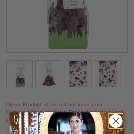
View larger image
View larger image
View larger 
View larger image
Dieses Produkt ist derzeit nur in unseren
Fachgeschäften
erhältlich. Die Verfügbarkeit kann
je nach Standort variieren.