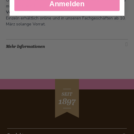
Osterhäsli im Cellosäckli verpackt mit einer hellgrünen Masche
Anmelden
mit Bachmann Logo.
Verfügbarkeit
Einzeln erhältlich online und in unseren Fachgeschäften ab 10.
März solange Vorrat.
Mehr Informationen
SEIT
1897